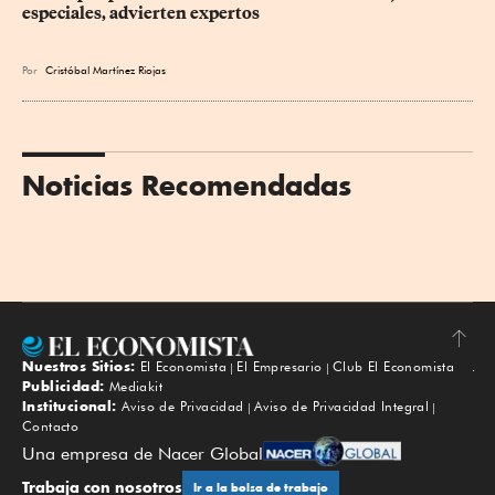
especiales, advierten expertos
Por
Cristóbal Martínez Riojas
Noticias Recomendadas
Nuestros Sitios:
El Economista
El Empresario
Club El Economista
Subir
Publicidad:
Mediakit
Institucional:
Aviso de Privacidad
Aviso de Privacidad Integral
Contacto
Una empresa de Nacer Global
Trabaja con nosotros
Ir a la bolsa de trabajo