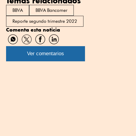
Temas relacionados
BBVA
BBVA Bancomer
Reporte segundo trimestre 2022
Comenta esta noticia
Compartir
Compartir
Compartir
Compartir
por
por
por
por
WhatsApp
Twitter
Facebook
Linkedin
Ver comentarios