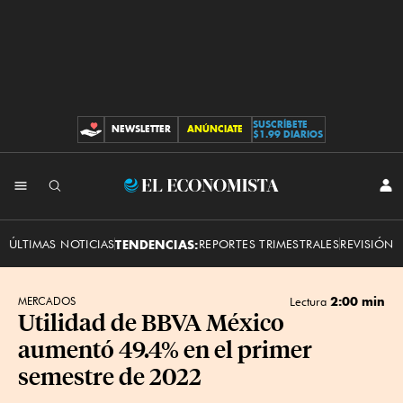
SUSCRÍBETE
NEWSLETTER
ANÚNCIATE
CONTRIBUCIONES
$1.99 DIARIOS
INI
El
SES
Economista
ÚLTIMAS NOTICIAS
TENDENCIAS:
REPORTES TRIMESTRALES
REVISIÓN 
2:00 min
MERCADOS
Lectura
Utilidad de BBVA México
aumentó 49.4% en el primer
semestre de 2022