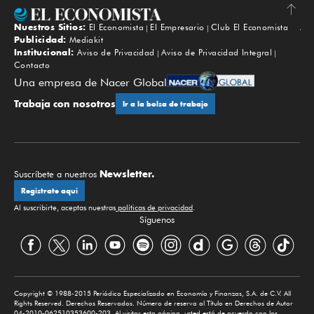
Nuestros Sitios:
El Economista
El Empresario
Club El Economista
Subir
Publicidad:
Mediakit
Institucional:
Aviso de Privacidad
Aviso de Privacidad Integral
Contacto
Una empresa de Nacer Global
Trabaja con nosotros
Ir a la bolsa de trabajo
Newsletter.
Suscríbete a nuestros
Regístrate aquí
Al suscribirte, aceptas nuestras
políticas de privacidad
.
Síguenos
Copyright © 1988-2015 Periódico Especializado en Economía y Finanzas, S.A. de C.V. All
Rights Reserved. Derechos Reservados. Número de reserva al Título en Derechos de Autor
04-2010-062510353600-203. Al visitar esta página, usted está de acuerdo con los