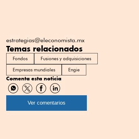
estrategias@eleconomista.mx
Temas relacionados
Fondos
Fusiones y adquisiciones
Empresas mundiales
Engie
Comenta esta noticia
Compartir
Compartir
Compartir
Compartir
por
por
por
por
WhatsApp
Twitter
Facebook
Linkedin
Ver comentarios