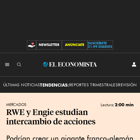
SUSCRÍBETE
NEWSLETTER
ANÚNCIATE
CONTRIBUCIONES
$1.99 DIARIOS
INI
El
SES
Economista
ÚLTIMAS NOTICIAS
TENDENCIAS:
REPORTES TRIMESTRALES
REVISIÓN 
2:00 min
MERCADOS
Lectura
RWE y Engie estudian
intercambio de acciones
Podrían crear un gigante franco-alemán