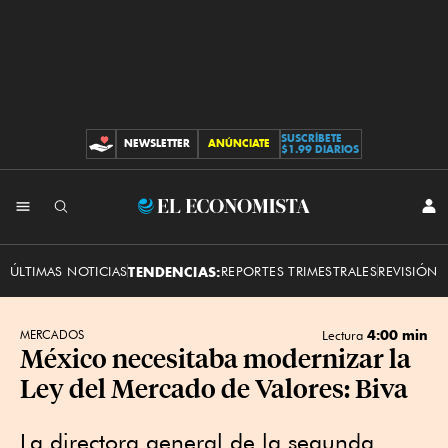
SUSCRÍBETE
NEWSLETTER
ANÚNCIATE
CONTRIBUCIONES
$1.99 DIARIOS
INI
El
SES
Economista
ÚLTIMAS NOTICIAS
TENDENCIAS:
REPORTES TRIMESTRALES
REVISIÓN 
4:00 min
MERCADOS
Lectura
México necesitaba modernizar la
Ley del Mercado de Valores: Biva
La directora general de la segunda