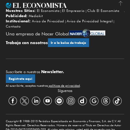
Nuestros Sitios:
El Economista
El Empresario
Club El Economista
Subir
Publicidad:
Mediakit
Institucional:
Aviso de Privacidad
Aviso de Privacidad Integral
Contacto
Una empresa de Nacer Global
Trabaja con nosotros
Ir a la bolsa de trabajo
Newsletter.
Suscríbete a nuestros
Regístrate aquí
Al suscribirte, aceptas nuestras
políticas de privacidad
.
Síguenos
Copyright © 1988-2015 Periódico Especializado en Economía y Finanzas, S.A. de C.V. All
Rights Reserved. Derechos Reservados. Número de reserva al Título en Derechos de Autor
04-2010-062510353600-203. Al visitar esta página, usted está de acuerdo con los