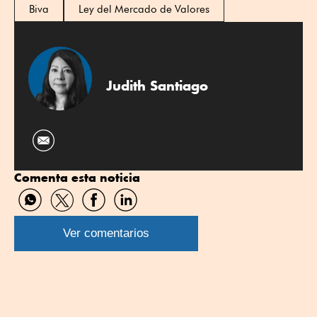
Biva
Ley del Mercado de Valores
Judith Santiago
Comenta esta noticia
Compartir
Compartir
Compartir
Compartir
por
por
por
por
WhatsApp
Twitter
Facebook
Linkedin
Ver comentarios