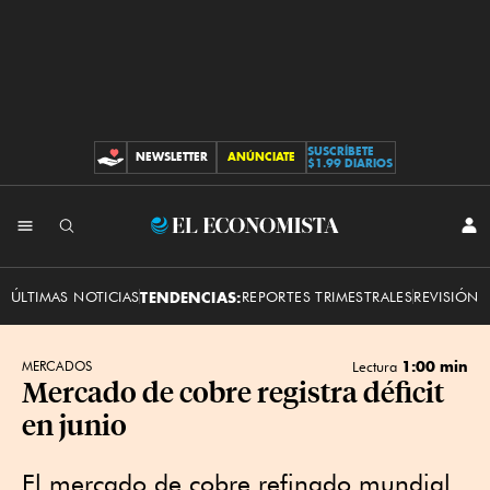
SUSCRÍBETE
NEWSLETTER
ANÚNCIATE
CONTRIBUCIONES
$1.99 DIARIOS
INI
El
SES
Economista
ÚLTIMAS NOTICIAS
TENDENCIAS:
REPORTES TRIMESTRALES
REVISIÓN 
1:00 min
MERCADOS
Lectura
Mercado de cobre registra déficit
en junio
El mercado de cobre refinado mundial