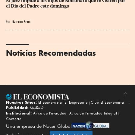
El juez impide a los hijos de Bolsonaro que le visiten por 
el Día del Padre este domingo
Por
Eu
ropa Press
Noticias Recomendadas
Nuestros Sitios:
El Economista
El Empresario
Club El Economista
Subir
Publicidad:
Mediakit
Institucional:
Aviso de Privacidad
Aviso de Privacidad Integral
Contacto
Una empresa de Nacer Global