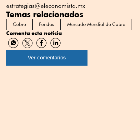
estrategias@eleconomista.mx
Temas relacionados
Cobre
Fondos
Mercado Mundial de Cobre
Comenta esta noticia
Compartir
Compartir
Compartir
Compartir
por
por
por
por
WhatsApp
Twitter
Facebook
Linkedin
Ver comentarios