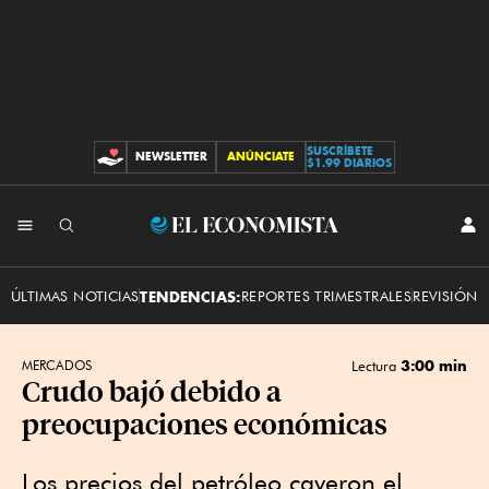
SUSCRÍBETE
NEWSLETTER
ANÚNCIATE
CONTRIBUCIONES
$1.99 DIARIOS
INI
El
SES
Economista
ÚLTIMAS NOTICIAS
TENDENCIAS:
REPORTES TRIMESTRALES
REVISIÓN 
3:00 min
MERCADOS
Lectura
Crudo bajó debido a
preocupaciones económicas
Los precios del petróleo cayeron el