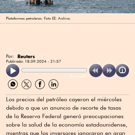
Plataformas petroleras. Foto EE: Archivo.
Reuters
Por:
Publicado:
18.09.2024 - 21:57
ReadSpeaker
Compartir
Compartir
Compartir
Compartir
por
por
por
por
WhatsApp
Twitter
Facebook
Linkedin
Los precios del petróleo cayeron el miércoles
debido a que un anuncio de recorte de tasas
de la Reserva Federal generó preocupaciones
sobre la salud de la economía estadounidense,
mientras que los inversores ignoraron en gran