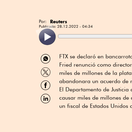
Reuters
Por:
Publicado:
28.12.2022 - 04:34
Compartir
FTX se declaró en bancarro
por
Fried renunció como director
WhatsApp
Compartir
miles de millones de la plata
por
Twitter
abandonara un acuerdo de r
Compartir
por
El Departamento de Justicia
Facebook
Compartir
causar miles de millones de 
por
un fiscal de Estados Unidos c
Linkedin