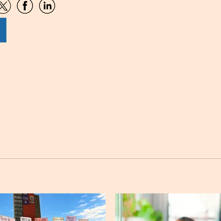
artir
Compartir
Compartir
Compartir
por
por
por
sApp
Twitter
Facebook
Linkedin