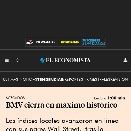
SUSCRÍBETE
NEWSLETTER
ANÚNCIATE
CONTRIBUCIONES
$1.99 DIARIOS
INI
El
SES
Economista
ÚLTIMAS NOTICIAS
TENDENCIAS:
REPORTES TRIMESTRALES
REVISIÓN 
1:00 min
MERCADOS
Lectura
BMV cierra en máximo histórico
Los índices locales avanzaron en línea
con sus pares Wall Street, tras la