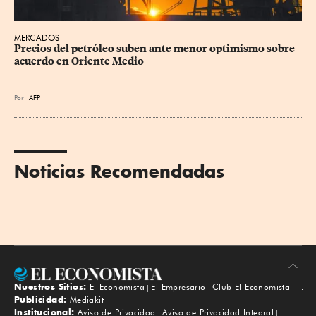
MERCADOS
Precios del petróleo suben ante menor optimismo sobre 
acuerdo en Oriente Medio
Por
AFP
Noticias Recomendadas
Nuestros Sitios:
El Economista
El Empresario
Club El Economista
Subir
Publicidad:
Mediakit
Institucional:
Aviso de Privacidad
Aviso de Privacidad Integral