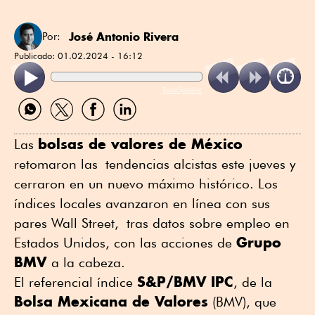
José Antonio Rivera
Por:
Publicado:
01.02.2024 - 16:12
ReadSpeaker
Compartir
Compartir
Compartir
Compartir
por
por
por
por
WhatsApp
Twitter
Facebook
Linkedin
bolsas de valores de México
Las
retomaron las tendencias alcistas este jueves y
cerraron en un nuevo máximo histórico. Los
índices locales avanzaron en línea con sus
pares Wall Street, tras datos sobre empleo en
Grupo
Estados Unidos, con las acciones de
BMV
a la cabeza.
S&P/BMV IPC
El referencial índice
, de la
Bolsa Mexicana de Valores
(BMV), que