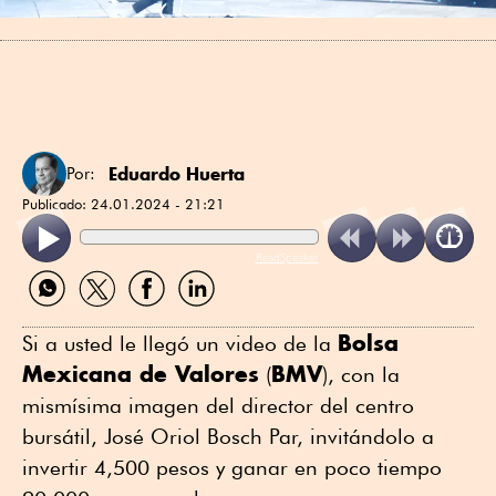
Eduardo Huerta
Por:
Publicado:
24.01.2024 - 21:21
ReadSpeaker
Compartir
Compartir
Compartir
Compartir
por
por
por
por
WhatsApp
Twitter
Facebook
Linkedin
Bolsa
Si a usted le llegó un video de la
Mexicana de Valores
BMV
(
), con la
mismísima imagen del director del centro
bursátil, José Oriol Bosch Par, invitándolo a
invertir 4,500 pesos y ganar en poco tiempo