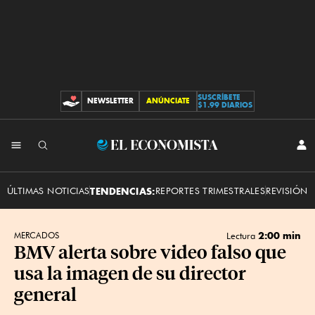
SUSCRÍBETE
NEWSLETTER
ANÚNCIATE
CONTRIBUCIONES
$1.99 DIARIOS
INI
El
SES
Economista
ÚLTIMAS NOTICIAS
TENDENCIAS:
REPORTES TRIMESTRALES
REVISIÓN 
2:00 min
MERCADOS
Lectura
BMV alerta sobre video falso que
usa la imagen de su director
general