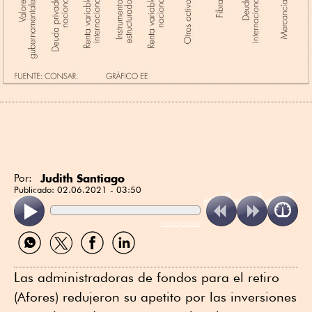
Judith Santiago
Por:
Publicado:
02.06.2021 - 03:50
ReadSpeaker
Compartir
Compartir
Compartir
Compartir
por
por
por
por
WhatsApp
Twitter
Facebook
Linkedin
Las administradoras de fondos para el retiro
(Afores) redujeron su apetito por las inversiones