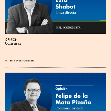
OPINIÓN
Censurar
Por
Ezra Shabot Askenazi