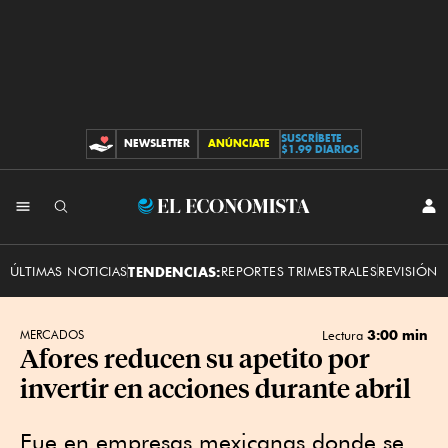
SUSCRÍBETE
NEWSLETTER
ANÚNCIATE
CONTRIBUCIONES
$1.99 DIARIOS
INI
El
SES
Economista
ÚLTIMAS NOTICIAS
TENDENCIAS:
REPORTES TRIMESTRALES
REVISIÓN 
3:00 min
MERCADOS
Lectura
Afores reducen su apetito por
invertir en acciones durante abril
Fue en empresas mexicanas donde se