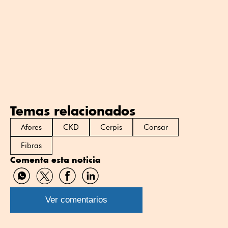
Temas relacionados
Afores
CKD
Cerpis
Consar
Fibras
Comenta esta noticia
Compartir
Compartir
Compartir
Compartir
por
por
por
por
WhatsApp
Twitter
Facebook
Linkedin
Ver comentarios