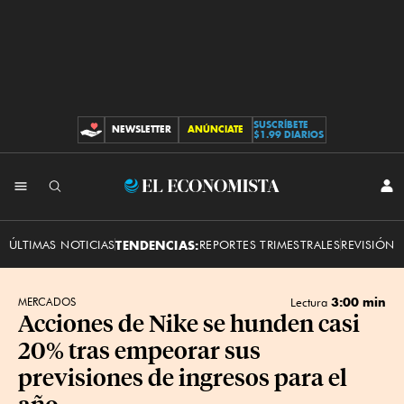
SUSCRÍBETE
NEWSLETTER
ANÚNCIATE
CONTRIBUCIONES
$1.99 DIARIOS
INI
El
SES
Economista
ÚLTIMAS NOTICIAS
TENDENCIAS:
REPORTES TRIMESTRALES
REVISIÓN 
3:00 min
MERCADOS
Lectura
Acciones de Nike se hunden casi
20% tras empeorar sus
previsiones de ingresos para el
año