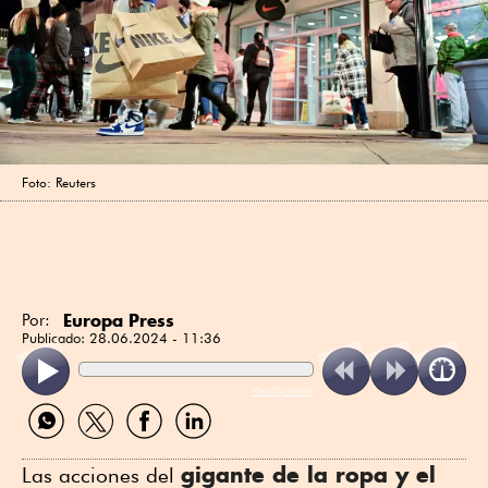
Foto: Reuters
Europa Press
Por:
Publicado:
28.06.2024 - 11:36
ReadSpeaker
Compartir
Compartir
Compartir
Compartir
por
por
por
por
WhatsApp
Twitter
Facebook
Linkedin
gigante de la ropa y el
Las acciones del