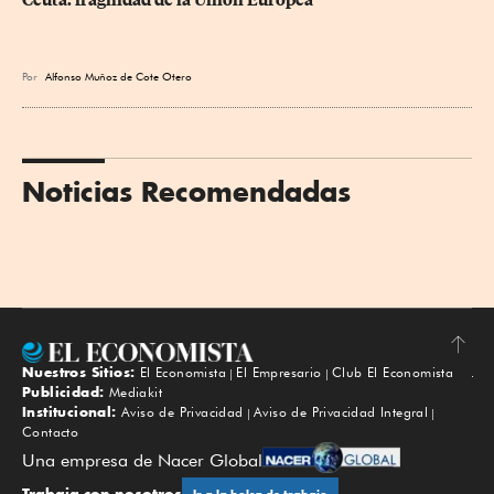
Ceuta: fragilidad de la Unión Europea
Por
Alfonso Muñoz de Cote Otero
Noticias Recomendadas
Nuestros Sitios:
El Economista
El Empresario
Club El Economista
Subir
Publicidad:
Mediakit
Institucional:
Aviso de Privacidad
Aviso de Privacidad Integral
Contacto
Una empresa de Nacer Global
Trabaja con nosotros