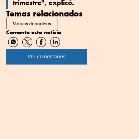
trimestre", explicó.
Temas relacionados
Marcas deportivas
Comenta esta noticia
Compartir
Compartir
Compartir
Compartir
por
por
por
por
WhatsApp
Twitter
Facebook
Linkedin
Ver comentarios