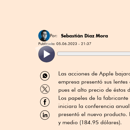
Sebastián Díaz Mora
Por:
Publicado:
05.06.2023 - 21:37
Compartir
Las acciones de Apple bajar
por
empresa presentó sus lentes d
WhatsApp
Compartir
pues el alto precio de éstos 
por
Twitter
Los papeles de la fabricante
Compartir
por
iniciara la conferencia anua
Facebook
Compartir
presentó el nuevo producto. 
por
y medio (184.95 dólares).
Linkedin