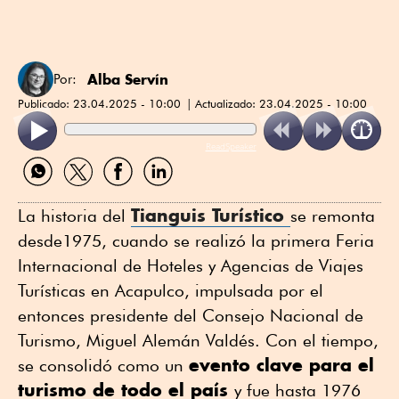
Alba Servín
Por:
Publicado:
23.04.2025 - 10:00
Actualizado:
23.04.2025 - 10:00
ReadSpeaker
Compartir
Compartir
Compartir
Compartir
por
por
por
por
WhatsApp
Twitter
Facebook
Linkedin
Tianguis Turístico
La historia del
se remonta
desde1975, cuando se realizó la primera Feria
Internacional de Hoteles y Agencias de Viajes
Turísticas en Acapulco, impulsada por el
entonces presidente del Consejo Nacional de
Turismo, Miguel Alemán Valdés. Con el tiempo,
evento clave para el
se consolidó como un
turismo de todo el país
y fue hasta 1976