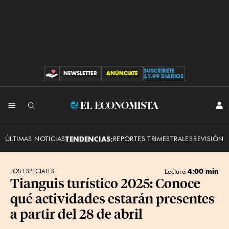
SUSCRÍBETE
NEWSLETTER
ANÚNCIATE
CONTRIBUCIONES
$1.99 DIARIOS
INI
El
SES
Economista
ÚLTIMAS NOTICIAS
TENDENCIAS:
REPORTES TRIMESTRALES
REVISIÓN 
4:00 min
LOS ESPECIALES
Lectura
Tianguis turístico 2025: Conoce
qué actividades estarán presentes
a partir del 28 de abril