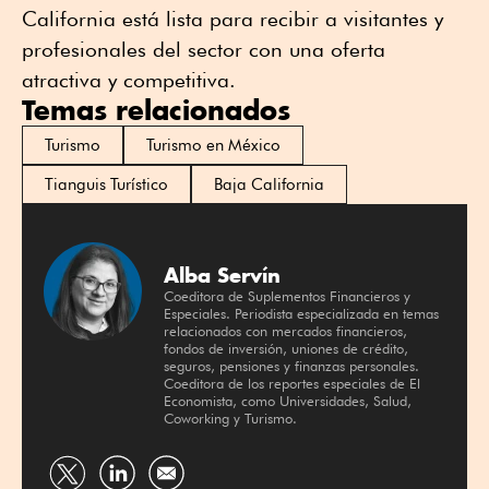
California está lista para recibir a visitantes y
profesionales del sector con una oferta
atractiva y competitiva.
Temas relacionados
Turismo
Turismo en México
Tianguis Turístico
Baja California
Alba Servín
Coeditora de Suplementos Financieros y
Especiales. Periodista especializada en temas
relacionados con mercados financieros,
fondos de inversión, uniones de crédito,
seguros, pensiones y finanzas personales.
Coeditora de los reportes especiales de El
Economista, como Universidades, Salud,
Coworking y Turismo.
Compartir
Compartir