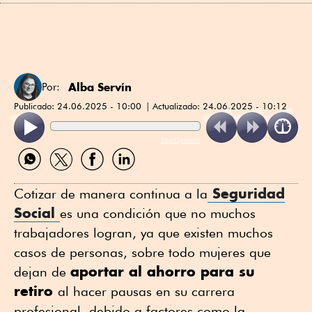
Alba Servín
Por:
Publicado:
24.06.2025 - 10:00
Actualizado:
24.06.2025 - 10:12
ReadSpeaker
Compartir
Compartir
Compartir
Compartir
por
por
por
por
WhatsApp
Twitter
Facebook
Linkedin
Seguridad
Cotizar de manera continua a la
Social
es una condición que no muchos
trabajadores logran, ya que existen muchos
casos de personas, sobre todo mujeres que
aportar al ahorro para su
dejan de
retiro
al hacer pausas en su carrera
profesional, debido a factores como la