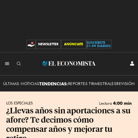
SUSCRÍBETE
NEWSLETTER
ANÚNCIATE
CONTRIBUCIONES
$1.99 DIARIOS
INI
El
SES
Economista
ÚLTIMAS NOTICIAS
TENDENCIAS:
REPORTES TRIMESTRALES
REVISIÓN 
4:00 min
LOS ESPECIALES
Lectura
¿Llevas años sin aportaciones a su
afore? Te decimos cómo
compensar años y mejorar tu
retiro