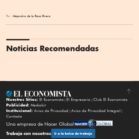
Por
Alejandro de la Rosa Rivera
Noticias Recomendadas
Nuestros Sitios:
El Economista
El Empresario
Club El Economista
Subir
Publicidad:
Mediakit
Institucional:
Aviso de Privacidad
Aviso de Privacidad Integral
Contacto
Una empresa de Nacer Global
Trabaja con nosotros
Ir a la bolsa de trabajo