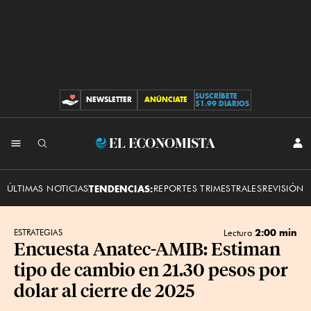
SUSCRÍBETE
NEWSLETTER
ANÚNCIATE
CONTRIBUCIONES
$1.99 DIARIOS
INI
El
SES
Economista
ÚLTIMAS NOTICIAS
TENDENCIAS:
REPORTES TRIMESTRALES
REVISIÓN 
2:00 min
ESTRATEGIAS
Lectura
Encuesta Anatec-AMIB: Estiman
tipo de cambio en 21.30 pesos por
dolar al cierre de 2025