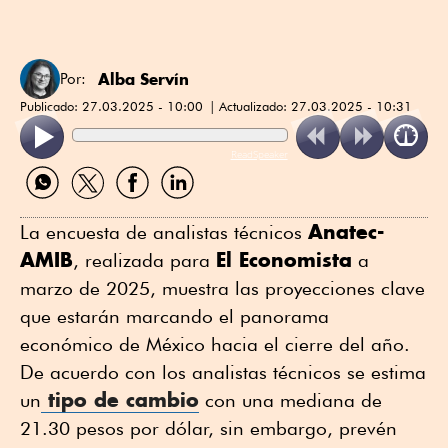
Alba Servín
Por:
Publicado:
27.03.2025 - 10:00
Actualizado:
27.03.2025 - 10:31
ReadSpeaker
Compartir
Compartir
Compartir
Compartir
por
por
por
por
WhatsApp
Twitter
Facebook
Linkedin
Anatec-
La encuesta de analistas técnicos
AMIB
El Economista
, realizada para
a
marzo de 2025, muestra las proyecciones clave
que estarán marcando el panorama
económico de México hacia el cierre del año.
De acuerdo con los analistas técnicos se estima
tipo de cambio
un
con una mediana de
21.30 pesos por dólar, sin embargo, prevén