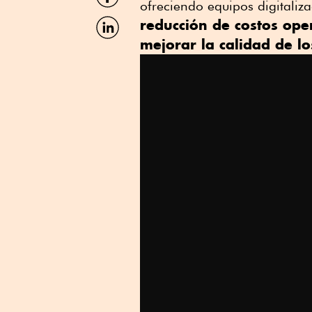
por
ofreciendo equipos digitaliz
Facebook
Compartir
reducción de costos ope
por
mejorar la calidad de lo
Linkedin