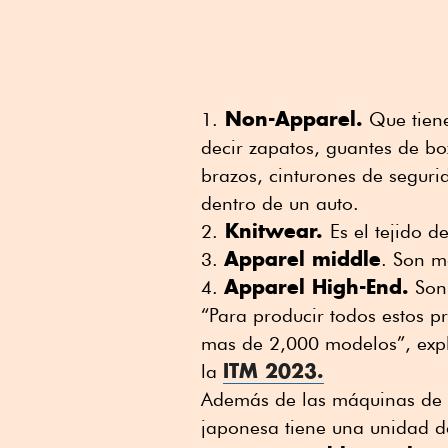
Non-Apparel.
1.
Que tiene
decir zapatos, guantes de bo
brazos, cinturones de seguri
dentro de un auto.
Knitwear.
2.
Es el tejido d
Apparel middle
3.
. Son m
Apparel High-End.
4.
Son 
“Para producir todos estos 
mas de 2,000 modelos”, expl
ITM 2023.
la
Además de las máquinas de c
japonesa tiene una unidad d