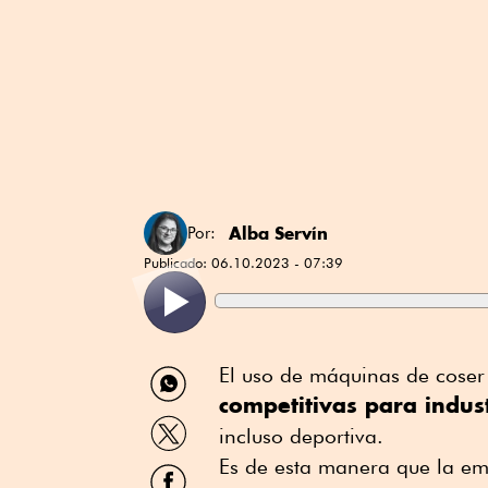
Alba Servín
Por:
Publicado:
06.10.2023 - 07:39
Compartir
El uso de máquinas de cose
por
competitivas para indus
WhatsApp
Compartir
incluso deportiva.
por
Twitter
Es de esta manera que la em
Compartir