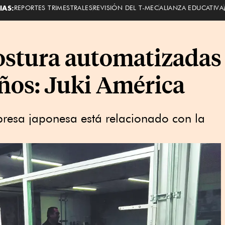
IAS:
REPORTES TRIMESTRALES
REVISIÓN DEL T-MEC
ALIANZA EDUCATIVA
stura automatizadas 
eños: Juki América
presa japonesa está relacionado con la