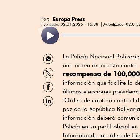
Europa Press
Por:
Publicado:
02.01.2025 - 16:38
Actualizado:
02.01.
Compartir
La Policía Nacional Bolivari
por
una orden de arresto contra
WhatsApp
Compartir
recompensa de 100,000
por
Twitter
información que facilite la 
Compartir
por
últimas elecciones preside
Facebook
Compartir
"Orden de captura contra Ed
por
paz de la República Bolivar
Linkedin
información deberá comunica
Policía en su perfil oficial 
fotografía de la orden de bú