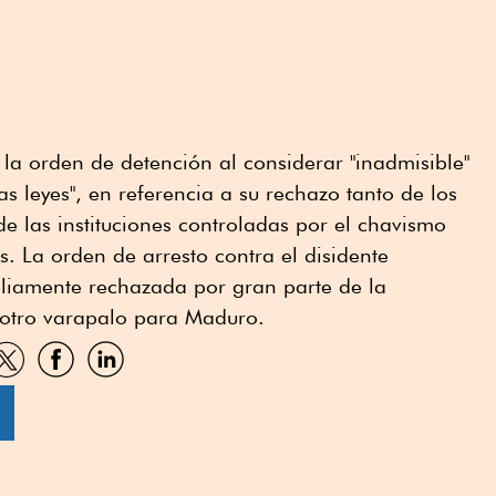
 la orden de detención al considerar "inadmisible"
s leyes", en referencia a su rechazo tanto de los
de las instituciones controladas por el chavismo
. La orden de arresto contra el disidente
liamente rechazada por gran parte de la
 otro varapalo para Maduro.
artir
Compartir
Compartir
Compartir
por
por
por
sApp
Twitter
Facebook
Linkedin