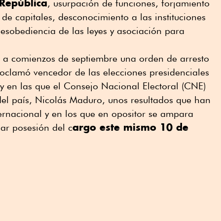
 República
, usurpación de funciones, forjamiento
de capitales, desconocimiento a las instituciones
desobediencia de las leyes y asociación para
ió a comienzos de septiembre una orden de arresto
roclamó vencedor de las elecciones presidenciales
 y en las que el Consejo Nacional Electoral (CNE)
e del país, Nicolás Maduro, unos resultados que han
ternacional y en los que en opositor se ampara
argo este mismo 10 de
mar posesión del c