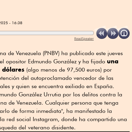
2025 - 16:38
ReadSpeaker
ana de Venezuela (PNBV) ha publicado este jueves
una
 el opositor Edmundo González y ha fijado
 dólares
(algo menos de 97,500 euros) por
detención del autoproclamado vencedor de las
nciales y quien se encuentra exiliado en España.
mundo González Urrutia por los delitos contra la
iana de Venezuela. Cualquier persona que tenga
rlo de forma inmediata", ha manifestado la
en la red social Instagram, donde ha compartido una
squeda del veterano disidente.