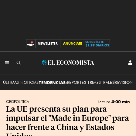
SUSCRÍBETE
NEWSLETTER
ANÚNCIATE
CONTRIBUCIONES
$1.99 DIARIOS
INI
El
SES
Economista
ÚLTIMAS NOTICIAS
TENDENCIAS:
REPORTES TRIMESTRALES
REVISIÓN 
4:00 min
GEOPOLÍTICA
Lectura
La UE presenta su plan para
impulsar el "Made in Europe" para
hacer frente a China y Estados
Unidos