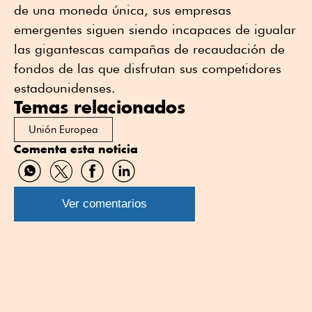
de una moneda única, sus empresas
emergentes siguen siendo incapaces de igualar
las gigantescas campañas de recaudación de
fondos de las que disfrutan sus competidores
estadounidenses.
Temas relacionados
Unión Europea
Comenta esta noticia
Compartir
Compartir
Compartir
Compartir
por
por
por
por
WhatsApp
Twitter
Facebook
Linkedin
Ver comentarios