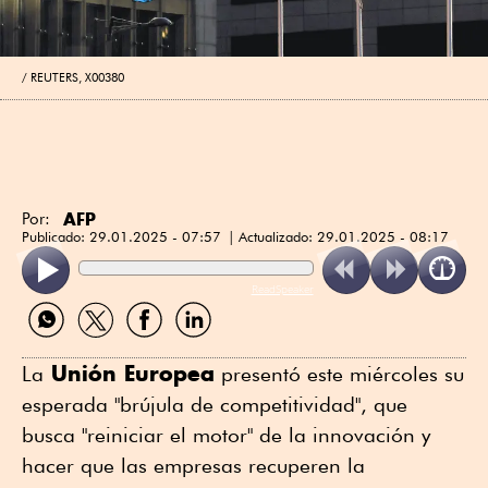
REUTERS, X00380
AFP
Por:
Publicado:
29.01.2025 - 07:57
Actualizado:
29.01.2025 - 08:17
ReadSpeaker
Compartir
Compartir
Compartir
Compartir
por
por
por
por
WhatsApp
Twitter
Facebook
Linkedin
Unión Europea
La
presentó este miércoles su
esperada "brújula de competitividad", que
busca "reiniciar el motor" de la innovación y
hacer que las empresas recuperen la