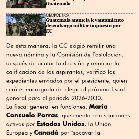
Guatemala
GEOPOLÍTICA
Guatemala anuncia levantamiento 
de embargo militar impuesto por 
EU
De esta manera, la CC exigió remitir una
nueva nómina y la Comisión de Postulación,
después de acatar la decisión y reiniciar la
calificación de los aspirantes, verificó los
expedientes enviados por el presidente, quien
será el encargado de elegir al próximo fiscal
general para el periodo 2026-2030.
María
La fiscal general en funciones,
Consuelo Porras
, que cuenta con sanciones
Estados Unidos
activas por
, la Unión
Canadá
Europea y
por "socavar la