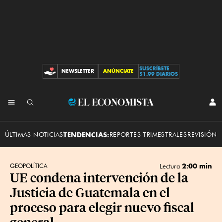
SUSCRÍBETE
NEWSLETTER
ANÚNCIATE
CONTRIBUCIONES
$1.99 DIARIOS
INI
El
SES
Economista
ÚLTIMAS NOTICIAS
TENDENCIAS:
REPORTES TRIMESTRALES
REVISIÓN 
2:00 min
GEOPOLÍTICA
Lectura
UE condena intervención de la
Justicia de Guatemala en el
proceso para elegir nuevo fiscal
general