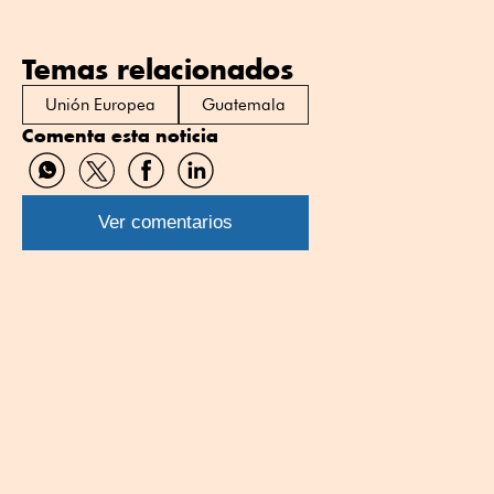
Temas relacionados
Unión Europea
Guatemala
Comenta esta noticia
Compartir
Compartir
Compartir
Compartir
por
por
por
por
WhatsApp
Twitter
Facebook
Linkedin
Ver comentarios