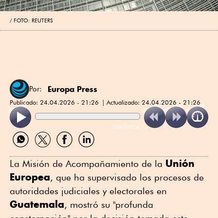
FOTO: REUTERS
Europa Press
Por:
Publicado:
24.04.2026 - 21:26
Actualizado:
24.04.2026 - 21:26
ReadSpeaker
Compartir
Compartir
Compartir
Compartir
por
por
por
por
WhatsApp
Twitter
Facebook
Linkedin
Unión
La Misión de Acompañamiento de la
Europea
, que ha supervisado los procesos de
autoridades judiciales y electorales en
Guatemala
, mostró su "profunda
consternación" por la decisión tomada este