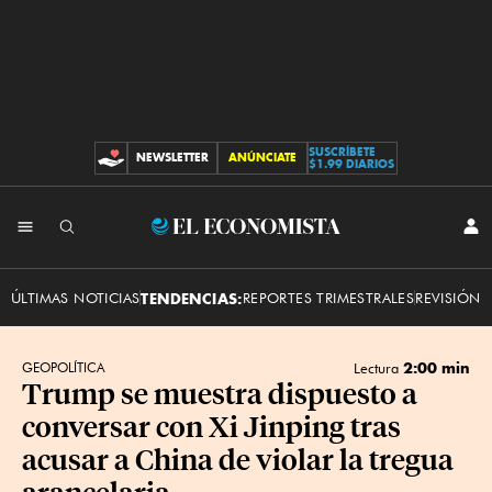
SUSCRÍBETE
NEWSLETTER
ANÚNCIATE
CONTRIBUCIONES
$1.99 DIARIOS
INI
El
SES
Economista
ÚLTIMAS NOTICIAS
TENDENCIAS:
REPORTES TRIMESTRALES
REVISIÓN 
2:00 min
GEOPOLÍTICA
Lectura
Trump se muestra dispuesto a
conversar con Xi Jinping tras
acusar a China de violar la tregua
arancelaria