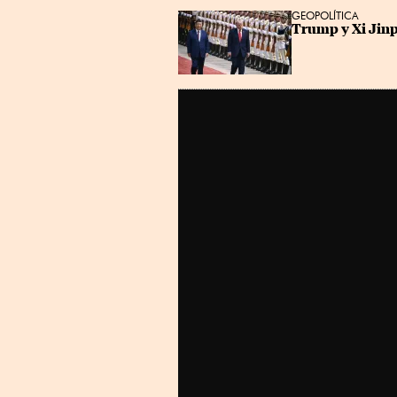
GEOPOLÍTICA
Trump y Xi Jinp