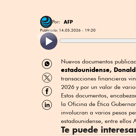
AFP
Por:
Publicado:
14.05.2026 - 19:20
Compartir
Nuevos documentos publicado
por
estadounidense, Donal
WhatsApp
Compartir
transacciones financieras v
por
Twitter
2026 y por un valor de vario
Compartir
por
Estos documentos, encabezad
Facebook
Compartir
la Oficina de Ética Guberna
por
involucran a varios pesos pe
Linkedin
estadounidense, entre ellos 
Te puede interesa