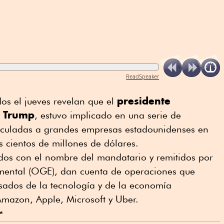
ReadSpeaker
presidente
s el jueves revelan que el
d Trump
, estuvo implicado en una serie de
inculadas a grandes empresas estadounidenses en
s cientos de millones de dólares.
os con el nombre del mandatario y remitidos por
mental (OGE), dan cuenta de operaciones que
sados de la tecnología y de la economía
Amazon, Apple, Microsoft y Uber.
r