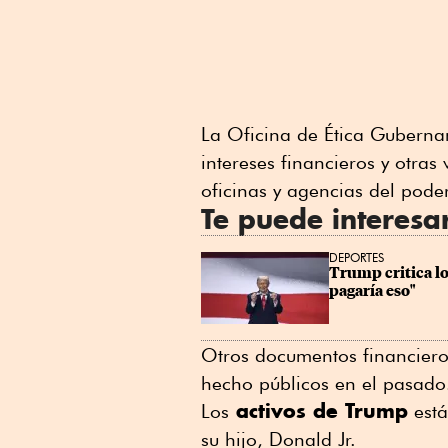
La Oficina de Ética Gubername
intereses financieros y otra
oficinas y agencias del poder
Te puede interesa
DEPORTES
Trump critica lo
pagaría eso"
Otros documentos financieros
hecho públicos en el pasado
activos de Trump
Los
está
su hijo, Donald Jr.