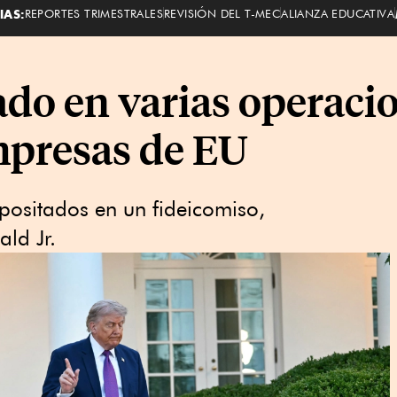
IAS:
REPORTES TRIMESTRALES
REVISIÓN DEL T-MEC
ALIANZA EDUCATIVA
do en varias operacio
mpresas de EU
positados en un fideicomiso,
ld Jr.