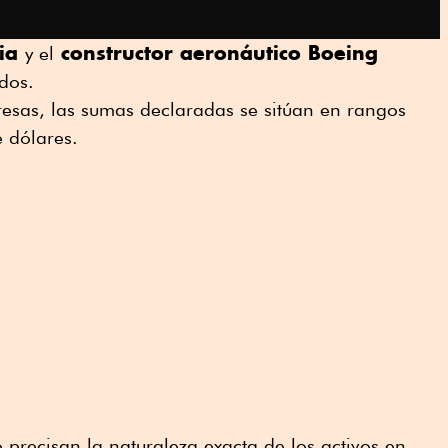
dia
constructor aeronáutico Boeing
y el
dos.
esas, las sumas declaradas se sitúan en rangos
 dólares.
 precisan la naturaleza exacta de los activos en