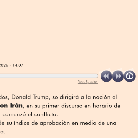
2026 - 14:07
ReadSpeaker
dos, Donald Trump, se dirigirá a la nación el
on Irán
, en su primer discurso en horario de
comenzó el conflicto.
de su índice de aprobación en medio de una
a.