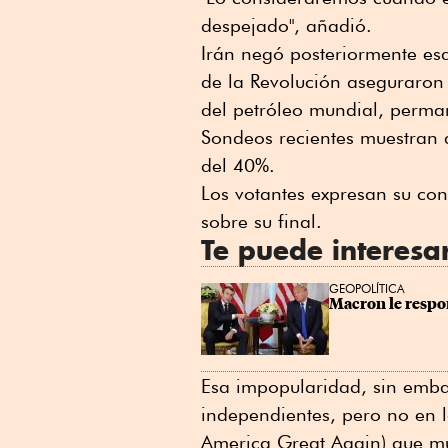
despejado", añadió.
Irán negó posteriormente es
de la Revolución aseguraron q
del petróleo mundial, perma
Sondeos recientes muestran 
del 40%.
Los votantes expresan su con
sobre su final.
Te puede interesa
GEOPOLÍTICA
Macron le respon
Esa impopularidad, sin emba
independientes, pero no en 
America Great Again) que mue