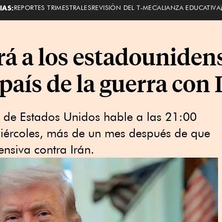
IAS:
REPORTES TRIMESTRALES
REVISIÓN DEL T-MEC
ALIANZA EDUCATIVA
á a los estadouniden
 país de la guerra con 
te de Estados Unidos hable a las 21:00
miércoles, más de un mes después de que
fensiva contra Irán.