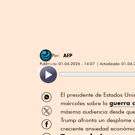
AFP
Por:
Publicado:
01.04.2026 - 14:07
Actualizado:
01.04.
Compartir
El presidente de Estados Uni
por
guerra c
miércoles sobre la
WhatsApp
Compartir
máxima audiencia desde que 
por
Twitter
Trump afronta un desplome 
Compartir
por
creciente ansiedad económic
Facebook
Compartir