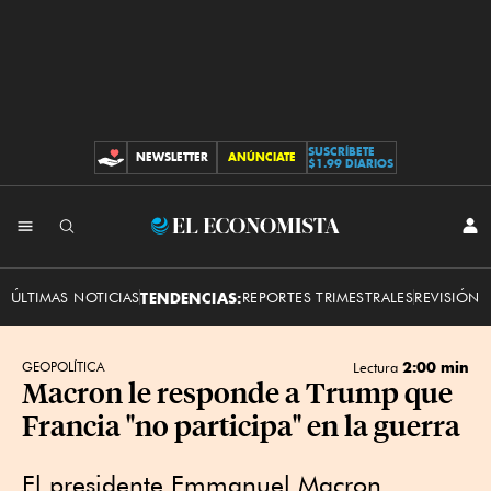
SUSCRÍBETE
NEWSLETTER
ANÚNCIATE
CONTRIBUCIONES
$1.99 DIARIOS
INI
El
SES
Economista
ÚLTIMAS NOTICIAS
TENDENCIAS:
REPORTES TRIMESTRALES
REVISIÓN 
2:00 min
GEOPOLÍTICA
Lectura
Macron le responde a Trump que
Francia "no participa" en la guerra
El presidente Emmanuel Macron