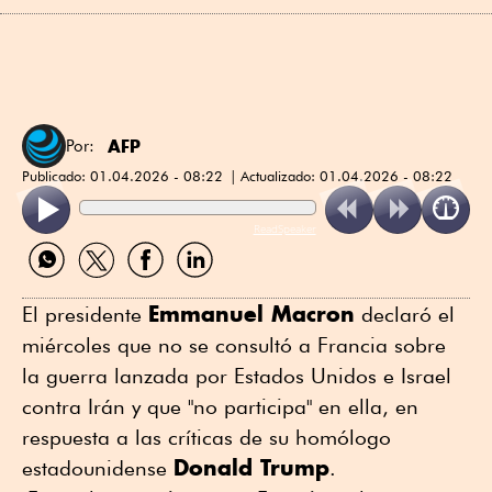
AFP
Por:
Publicado:
01.04.2026 - 08:22
Actualizado:
01.04.2026 - 08:22
ReadSpeaker
Compartir
Compartir
Compartir
Compartir
por
por
por
por
WhatsApp
Twitter
Facebook
Linkedin
Emmanuel Macron
El presidente
declaró el
miércoles que no se consultó a Francia sobre
la guerra lanzada por Estados Unidos e Israel
contra Irán y que "no participa" en ella, en
respuesta a las críticas de su homólogo
Donald Trump
estadounidense
.