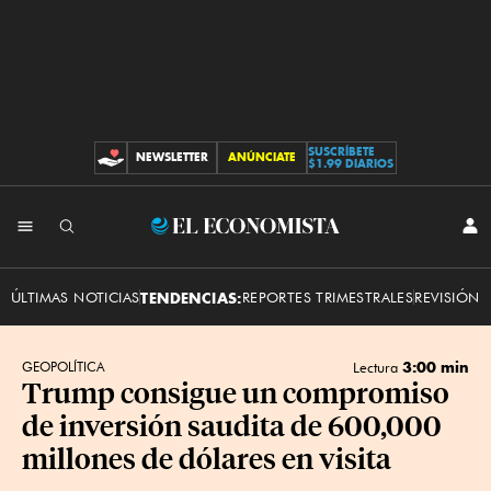
SUSCRÍBETE
NEWSLETTER
ANÚNCIATE
CONTRIBUCIONES
$1.99 DIARIOS
INI
El
SES
Economista
ÚLTIMAS NOTICIAS
TENDENCIAS:
REPORTES TRIMESTRALES
REVISIÓN 
3:00 min
GEOPOLÍTICA
Lectura
Trump consigue un compromiso
de inversión saudita de 600,000
millones de dólares en visita