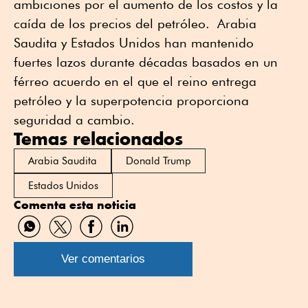
ambiciones por el aumento de los costos y la
caída de los precios del petróleo. Arabia
Saudita y Estados Unidos han mantenido
fuertes lazos durante décadas basados en un
férreo acuerdo en el que el reino entrega
petróleo y la superpotencia proporciona
seguridad a cambio.
Temas relacionados
Arabia Saudita
Donald Trump
Estados Unidos
Comenta esta noticia
Compartir
Compartir
Compartir
Compartir
por
por
por
por
WhatsApp
Twitter
Facebook
Linkedin
Ver comentarios