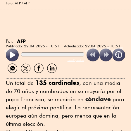
Foto: AFP
AFP
AFP
Por:
Publicado:
22.04.2025 - 10:51
Actualizado:
22.04.2025 - 10:51
ReadSpeaker
Compartir
Compartir
Compartir
Compartir
por
por
por
por
WhatsApp
Twitter
Facebook
Linkedin
135 cardinales
Un total de
, con una media
de 70 años y nombrados en su mayoría por el
cónclave
papa Francisco, se reunirán en
para
elegir al próximo pontífice. La representación
europea aún domina, pero menos que en la
última elección.