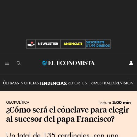
SUSCRÍBETE
NEWSLETTER
ANÚNCIATE
CONTRIBUCIONES
$1.99 DIARIOS
INI
El
SES
Economista
ÚLTIMAS NOTICIAS
TENDENCIAS:
REPORTES TRIMESTRALES
REVISIÓN 
3:00 min
GEOPOLÍTICA
Lectura
¿Cómo será el cónclave para elegir
al sucesor del papa Francisco?
Un total de 135 cardinales, con una