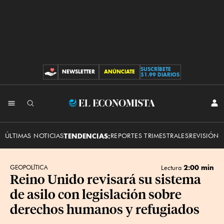
SUSCRÍBETE
NEWSLETTER
ANÚNCIATE
CONTRIBUCIONES
$1.99 DIARIOS
INI
El
SES
Economista
ÚLTIMAS NOTICIAS
TENDENCIAS:
REPORTES TRIMESTRALES
REVISIÓN 
2:00 min
GEOPOLÍTICA
Lectura
Reino Unido revisará su sistema
de asilo con legislación sobre
derechos humanos y refugiados