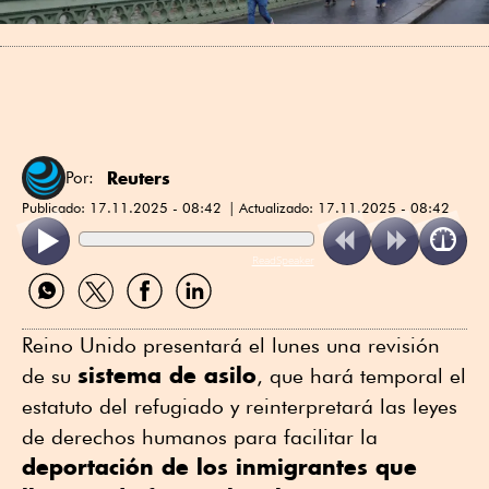
Reuters
Por:
Publicado:
17.11.2025 - 08:42
Actualizado:
17.11.2025 - 08:42
ReadSpeaker
Compartir
Compartir
Compartir
Compartir
por
por
por
por
WhatsApp
Twitter
Facebook
Linkedin
Reino Unido presentará el lunes una revisión
sistema de asilo
de su
, que hará temporal el
estatuto del refugiado y reinterpretará las leyes
de derechos humanos para facilitar la
deportación de los inmigrantes que