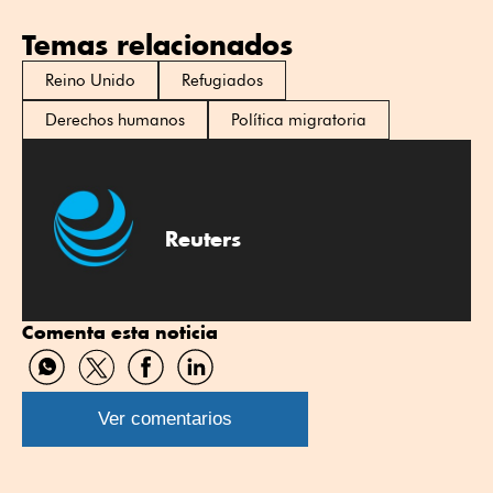
Temas relacionados
Reino Unido
Refugiados
Derechos humanos
Política migratoria
Reuters
Comenta esta noticia
Compartir
Compartir
Compartir
Compartir
por
por
por
por
WhatsApp
Twitter
Facebook
Linkedin
Ver comentarios