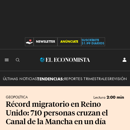
SUSCRÍBETE
NEWSLETTER
ANÚNCIATE
CONTRIBUCIONES
$1.99 DIARIOS
INI
El
SES
Economista
ÚLTIMAS NOTICIAS
TENDENCIAS:
REPORTES TRIMESTRALES
REVISIÓN 
2:00 min
GEOPOLÍTICA
Lectura
Récord migratorio en Reino
Unido: 710 personas cruzan el
Canal de la Mancha en un día