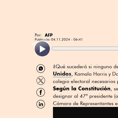
AFP
Por:
Publicado:
04.11.2024 - 06:41
Compartir
¿Qué sucederá si ninguno d
por
Unidos
, Kamala Harris y Do
WhatsApp
Compartir
colegio electoral necesarios
por
Según la Constitución
Twitter
, s
Compartir
por
designar al 47º presidente (
Facebook
Compartir
Cámara de Representantes ele
por
Linkedin