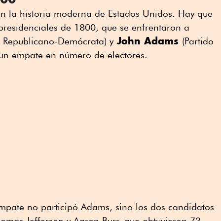
en la historia moderna de Estados Unidos. Hay que
presidenciales de 1800, que se enfrentaron a
John Adams
o Republicano-Demócrata) y
(Partido
 un empate en número de electores.
mpate no participó Adams, sino los dos candidatos
omas Jefferson y Aaron Burr, que obtuvieron 73