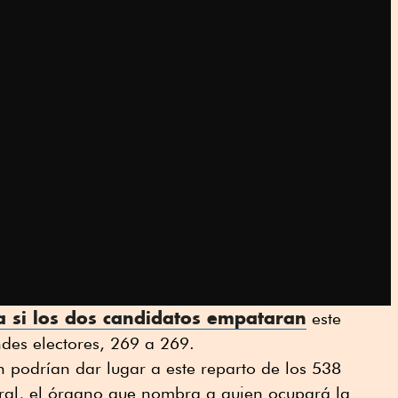
a si los dos candidatos empataran
este
des electores, 269 a 269.
n podrían dar lugar a este reparto de los 538
ral, el órgano que nombra a quien ocupará la