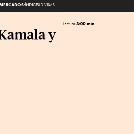
MERCADOS:
ÍNDICES
DIVISAS
3:00 min
Lectura
 Kamala y