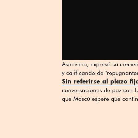
Asimismo, expresó su crecien
y calificando de "repugnante
Sin referirse al plazo f
conversaciones de paz con U
que Moscú espere que contin