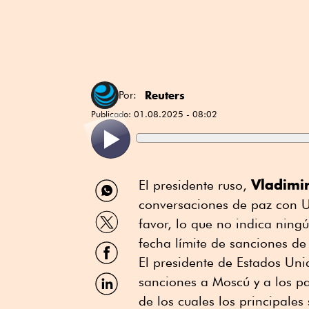
Reuters
Por:
Publicado:
01.08.2025 - 08:02
Compartir
Vladimir
El presidente ruso,
por
conversaciones de paz con Uc
WhatsApp
Compartir
favor, lo que no indica ning
por
Twitter
fecha límite de sanciones d
Compartir
por
El presidente de Estados Un
Facebook
Compartir
sanciones a Moscú y a los p
por
de los cuales los principale
Linkedin