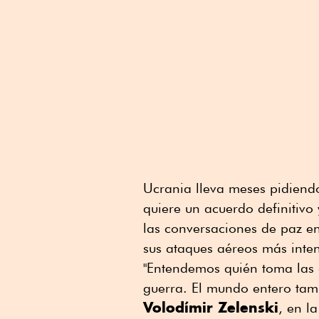
Ucrania lleva meses pidiendo
quiere un acuerdo definitiv
las conversaciones de paz e
sus ataques aéreos más inten
"Entendemos quién toma las d
guerra. El mundo entero tamb
Volodímir Zelenski
, en l