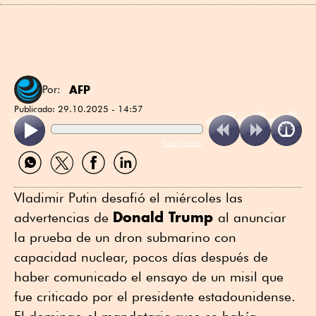
AFP
Por:
Publicado:
29.10.2025 - 14:57
ReadSpeaker
Compartir
Compartir
Compartir
Compartir
por
por
por
por
WhatsApp
Twitter
Facebook
Linkedin
Vladimir Putin desafió el miércoles las
Donald Trump
advertencias de
al anunciar
la prueba de un dron submarino con
capacidad nuclear, pocos días después de
haber comunicado el ensayo de un misil que
fue criticado por el presidente estadounidense.
El domingo el mandatario ruso se había