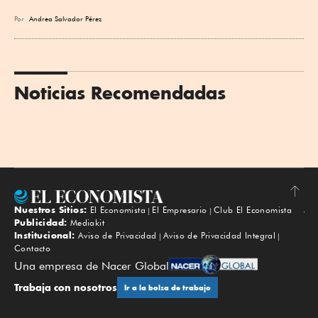
Por
Andrea Salvador Pérez
Noticias Recomendadas
Nuestros Sitios:
El Economista
El Empresario
Club El Economista
Subir
Publicidad:
Mediakit
Institucional:
Aviso de Privacidad
Aviso de Privacidad Integral
Contacto
Una empresa de Nacer Global
Trabaja con nosotros
Ir a la bolsa de trabajo