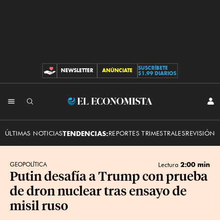
SUSCRÍBETE
NEWSLETTER
ANÚNCIATE
CONTRIBUCIONES
$1.99 DIARIOS
INI
El
SES
Economista
ÚLTIMAS NOTICIAS
TENDENCIAS:
REPORTES TRIMESTRALES
REVISIÓN 
2:00 min
GEOPOLÍTICA
Lectura
Putin desafía a Trump con prueba
de dron nuclear tras ensayo de
misil ruso