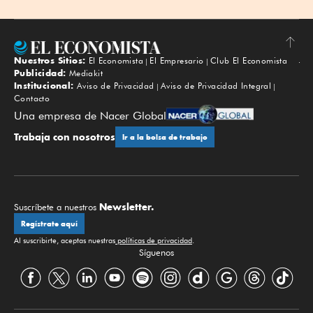
Nuestros Sitios:
El Economista
El Empresario
Club El Economista
Subir
Publicidad:
Mediakit
Institucional:
Aviso de Privacidad
Aviso de Privacidad Integral
Contacto
Una empresa de Nacer Global
Trabaja con nosotros
Ir a la bolsa de trabajo
Newsletter.
Suscríbete a nuestros
Regístrate aquí
Al suscribirte, aceptas nuestras
políticas de privacidad
.
Síguenos