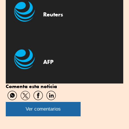
Reuters
AFP
Comenta esta noticia
Compartir
Compartir
Compartir
Compartir
por
por
por
por
WhatsApp
Twitter
Facebook
Linkedin
Ver comentarios