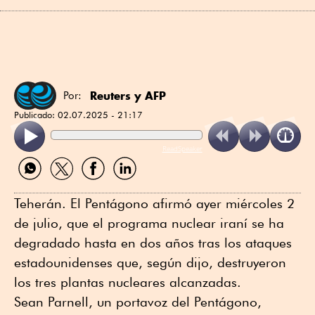
Reuters
y
AFP
Por:
Publicado:
02.07.2025 - 21:17
ReadSpeaker
Compartir
Compartir
Compartir
Compartir
por
por
por
por
WhatsApp
Twitter
Facebook
Linkedin
Teherán. El Pentágono afirmó ayer miércoles 2
de julio, que el programa nuclear iraní se ha
degradado hasta en dos años tras los ataques
estadounidenses que, según dijo, destruyeron
los tres plantas nucleares alcanzadas.
Sean Parnell, un portavoz del Pentágono,