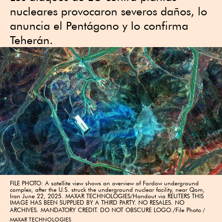
nucleares provocaron severos daños, lo
anuncia el Pentágono y lo confirma
Teherán.
FILE PHOTO: A satellite view shows an overview of Fordow underground
complex, after the U.S. struck the underground nuclear facility, near Qom,
Iran June 22, 2025. MAXAR TECHNOLOGIES/Handout via REUTERS THIS
IMAGE HAS BEEN SUPPLIED BY A THIRD PARTY. NO RESALES. NO
ARCHIVES. MANDATORY CREDIT. DO NOT OBSCURE LOGO./File Photo
MAXAR TECHNOLOGIES