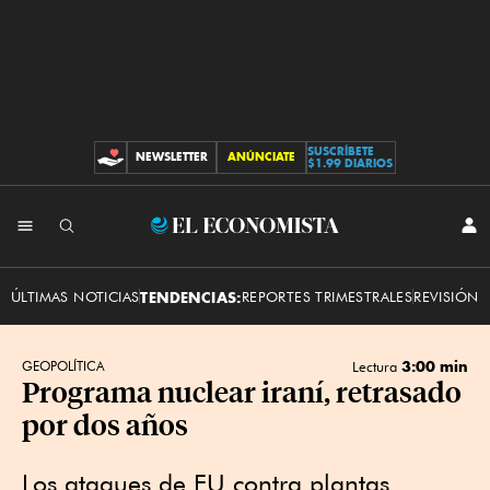
SUSCRÍBETE
NEWSLETTER
ANÚNCIATE
CONTRIBUCIONES
$1.99 DIARIOS
INI
El
SES
Economista
ÚLTIMAS NOTICIAS
TENDENCIAS:
REPORTES TRIMESTRALES
REVISIÓN 
3:00 min
GEOPOLÍTICA
Lectura
Programa nuclear iraní, retrasado
por dos años
Los ataques de EU contra plantas