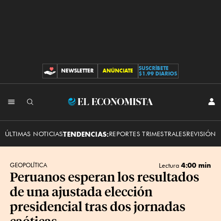
SUSCRÍBETE
NEWSLETTER
ANÚNCIATE
CONTRIBUCIONES
$1.99 DIARIOS
INI
El
SES
Economista
ÚLTIMAS NOTICIAS
TENDENCIAS:
REPORTES TRIMESTRALES
REVISIÓN 
4:00 min
GEOPOLÍTICA
Lectura
Peruanos esperan los resultados
de una ajustada elección
presidencial tras dos jornadas
caóticas