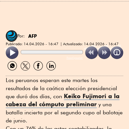
AFP
Por:
Publicado:
14.04.2026 - 16:47
Actualizado:
14.04.2026 - 16:47
ReadSpeaker
Compartir
Compartir
Compartir
Compartir
por
por
por
por
WhatsApp
Twitter
Facebook
Linkedin
Los peruanos esperan este martes los
resultados de la caótica elección presidencial
Keiko Fujimori a la
que duró dos días, con
cabeza del cómputo preliminar
y una
batalla incierta por el segundo cupo al balotaje
de junio.
Con un 76% de las actas contabilizadas, la