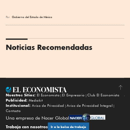
Por
Gobierno del Estado de México
Noticias Recomendadas
Nuestros Sitios:
El Economista
El Empresario
Club El Economista
Subir
Publicidad:
Mediakit
Institucional:
Aviso de Privacidad
Aviso de Privacidad Integral
Contacto
Una empresa de Nacer Global
Trabaja con nosotros
Ir a la bolsa de trabajo