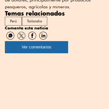
pesqueros, agrícolas y mineros.
Temas relacionados
Perú
Tailandia
Comenta esta noticia
Compartir
Compartir
Compartir
Compartir
por
por
por
por
WhatsApp
Twitter
Facebook
Linkedin
Ver comentarios