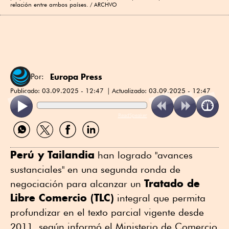
relación entre ambos países.
ARCHVO
Europa Press
Por:
Publicado:
03.09.2025 - 12:47
Actualizado:
03.09.2025 - 12:47
ReadSpeaker
Compartir
Compartir
Compartir
Compartir
por
por
por
por
WhatsApp
Twitter
Facebook
Linkedin
Perú y Tailandia
han logrado "avances
sustanciales" en una segunda ronda de
Tratado de
negociación para alcanzar un
Libre Comercio (TLC)
integral que permita
profundizar en el texto parcial vigente desde
2011, según informó el Ministerio de Comercio