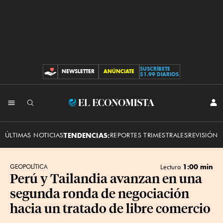
SUSCRÍBETE
NEWSLETTER
ANÚNCIATE
CONTRIBUCIONES
$1.99 DIARIOS
INI
El
SES
Economista
ÚLTIMAS NOTICIAS
TENDENCIAS:
REPORTES TRIMESTRALES
REVISIÓN 
1:00 min
GEOPOLÍTICA
Lectura
Perú y Tailandia avanzan en una
segunda ronda de negociación
hacia un tratado de libre comercio