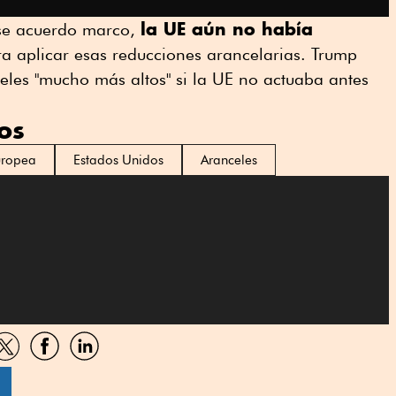
la UE aún no había
se acuerdo marco,
a aplicar esas reducciones arancelarias. Trump
es "mucho más altos" si la UE no actuaba antes
os
uropea
Estados Unidos
Aranceles
artir
Compartir
Compartir
Compartir
por
por
por
sApp
Twitter
Facebook
Linkedin