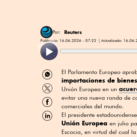
Reuters
Por:
Publicado:
16.06.2026 - 07:22
Actualizado:
16.06.
Compartir
El Parlamento Europeo apro
por
importaciones de biene
WhatsApp
Compartir
acuer
Unión Europea en un
por
Twitter
evitar una nueva ronda de co
Compartir
por
comerciales del mundo.
Facebook
Compartir
El presidente estadounidens
por
Unión Europea
en julio p
Linkedin
Escocia, en virtud del cual 