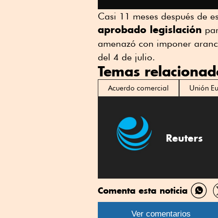
Casi 11 meses después de e
aprobado legislación
par
amenazó con imponer arancel
del 4 de julio.
Temas relacionad
Acuerdo comercial
Unión E
Reuters
Comenta esta noticia
Comp
por
Ver comentarios
What