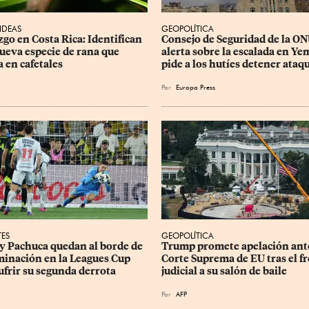
 IDEAS
GEOPOLÍTICA
zgo en Costa Rica: Identifican 
Consejo de Seguridad de la ON
ueva especie de rana que 
alerta sobre la escalada en Ye
a en cafetales
pide a los hutíes detener ataq
Por
Europa Press
TES
GEOPOLÍTICA
 y Pachuca quedan al borde de 
Trump promete apelación ante
iminación en la Leagues Cup 
Corte Suprema de EU tras el fr
sufrir su segunda derrota
judicial a su salón de baile
Por
AFP