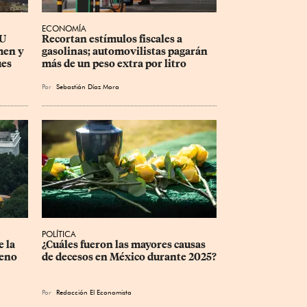
ECONOMÍA
U 
Recortan estímulos fiscales a 
men y 
gasolinas; automovilistas pagarán 
ues
más de un peso extra por litro
Por
Sebastián Díaz Mora
POLÍTICA
 la 
¿Cuáles fueron las mayores causas 
eno 
de decesos en México durante 2025?
Por
Redacción El Economista