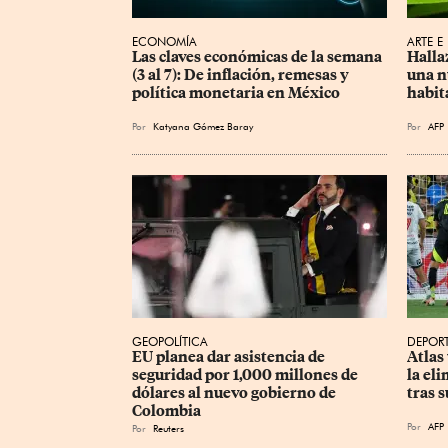
ECONOMÍA
ARTE E
Las claves económicas de la semana 
Halla
(3 al 7): De inflación, remesas y 
una n
política monetaria en México
habit
Por
Katyana Gómez Baray
Por
AFP
GEOPOLÍTICA
DEPOR
EU planea dar asistencia de 
Atlas
seguridad por 1,000 millones de 
la el
dólares al nuevo gobierno de 
tras 
Colombia
Por
AFP
Por
Reuters