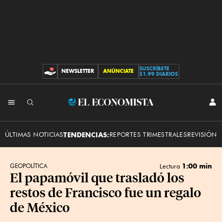
SUSCRÍBETE
NEWSLETTER
ANÚNCIATE
CONTRIBUCIONES
$1.99 DIARIOS
INI
El
SES
Economista
ÚLTIMAS NOTICIAS
TENDENCIAS:
REPORTES TRIMESTRALES
REVISIÓN 
1:00 min
GEOPOLÍTICA
Lectura
El papamóvil que trasladó los
restos de Francisco fue un regalo
de México