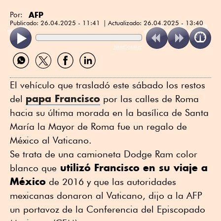
AFP
Por:
Publicado:
26.04.2025 - 11:41
Actualizado:
26.04.2025 - 13:40
ReadSpeaker
Compartir
Compartir
Compartir
Compartir
por
por
por
por
WhatsApp
Twitter
Facebook
Linkedin
El vehículo que trasladó este sábado los restos
papa Francisco
del
por las calles de Roma
hacia su última morada en la basílica de Santa
María la Mayor de Roma fue un regalo de
México al Vaticano.
Se trata de una camioneta Dodge Ram color
utilizó Francisco en su viaje a
blanco que
México
de 2016 y que las autoridades
mexicanas donaron al Vaticano, dijo a la AFP
un portavoz de la Conferencia del Episcopado