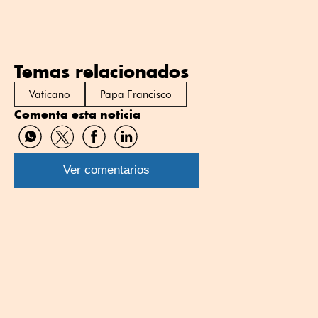
Temas relacionados
Vaticano
Papa Francisco
Comenta esta noticia
Compartir
Compartir
Compartir
Compartir
por
por
por
por
WhatsApp
Twitter
Facebook
Linkedin
Ver comentarios