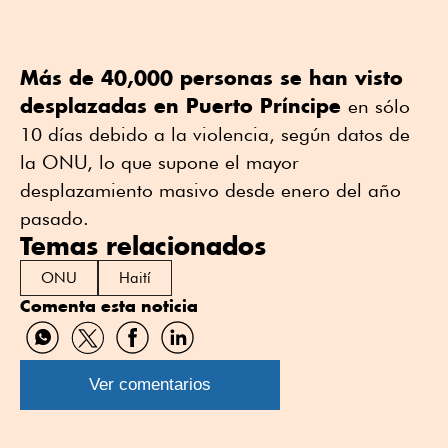
Más de 40,000 personas se han visto
desplazadas en Puerto Príncipe
en sólo
10 días debido a la violencia, según datos de
la ONU, lo que supone el mayor
desplazamiento masivo desde enero del año
pasado.
Temas relacionados
ONU
Haití
Comenta esta noticia
Compartir
Compartir
Compartir
Compartir
por
por
por
por
WhatsApp
Twitter
Facebook
Linkedin
Ver comentarios