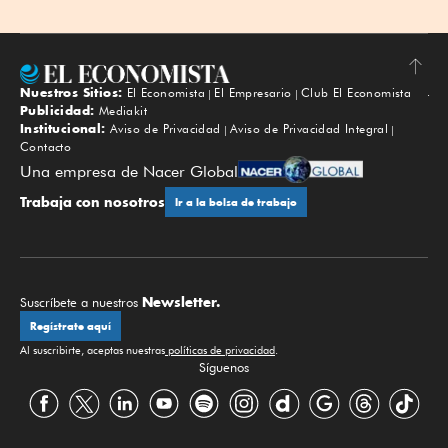
Nuestros Sitios:
El Economista
El Empresario
Club El Economista
Subir
Publicidad:
Mediakit
Institucional:
Aviso de Privacidad
Aviso de Privacidad Integral
Contacto
Una empresa de Nacer Global
Trabaja con nosotros
Ir a la bolsa de trabajo
Newsletter.
Suscríbete a nuestros
Regístrate aquí
Al suscribirte, aceptas nuestras
políticas de privacidad
.
Síguenos