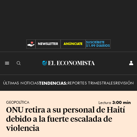
SUSCRÍBETE
NEWSLETTER
ANÚNCIATE
CONTRIBUCIONES
$1.99 DIARIOS
INI
El
SES
Economista
ÚLTIMAS NOTICIAS
TENDENCIAS:
REPORTES TRIMESTRALES
REVISIÓN 
3:00 min
GEOPOLÍTICA
Lectura
ONU retira a su personal de Haití
debido a la fuerte escalada de
violencia