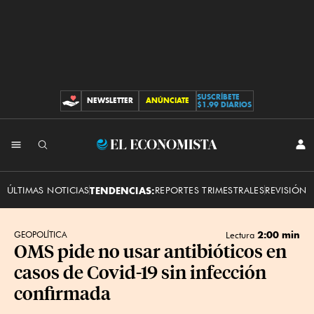
SUSCRÍBETE
NEWSLETTER
ANÚNCIATE
CONTRIBUCIONES
$1.99 DIARIOS
INI
El
SES
Economista
ÚLTIMAS NOTICIAS
TENDENCIAS:
REPORTES TRIMESTRALES
REVISIÓN 
2:00 min
GEOPOLÍTICA
Lectura
OMS pide no usar antibióticos en
casos de Covid-19 sin infección
confirmada