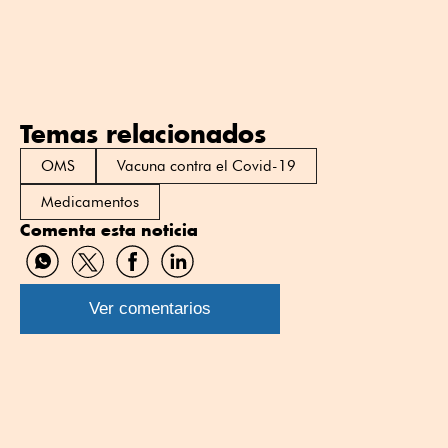
Temas relacionados
OMS
Vacuna contra el Covid-19
Medicamentos
Comenta esta noticia
Compartir
Compartir
Compartir
Compartir
por
por
por
por
WhatsApp
Twitter
Facebook
Linkedin
Ver comentarios