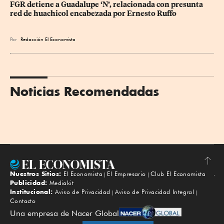
FGR detiene a Guadalupe ‘N’, relacionada con presunta 
red de huachicol encabezada por Ernesto Ruffo
Por
Redacción El Economista
Noticias Recomendadas
Nuestros Sitios:
El Economista
El Empresario
Club El Economista
Subir
Publicidad:
Mediakit
Institucional:
Aviso de Privacidad
Aviso de Privacidad Integral
Contacto
Una empresa de Nacer Global