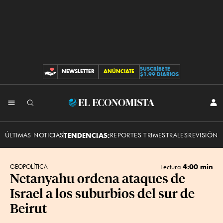
SUSCRÍBETE
NEWSLETTER
ANÚNCIATE
CONTRIBUCIONES
$1.99 DIARIOS
INI
El
SES
Economista
ÚLTIMAS NOTICIAS
TENDENCIAS:
REPORTES TRIMESTRALES
REVISIÓN 
4:00 min
GEOPOLÍTICA
Lectura
Netanyahu ordena ataques de
Israel a los suburbios del sur de
Beirut