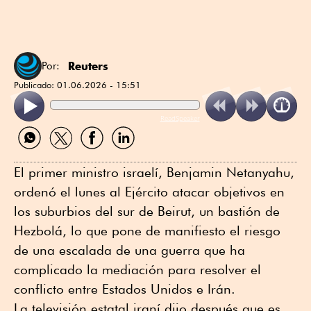
Reuters
Por:
Publicado:
01.06.2026 - 15:51
ReadSpeaker
Compartir
Compartir
Compartir
Compartir
por
por
por
por
WhatsApp
Twitter
Facebook
Linkedin
El primer ministro israelí, Benjamin Netanyahu,
ordenó el lunes al Ejército atacar objetivos en
los suburbios del sur de ⁠Beirut, un bastión de
Hezbolá, lo que pone de manifiesto el riesgo
de una escalada de una guerra que ha
complicado la mediación para resolver el
conflicto entre Estados Unidos e Irán.
La televisión estatal iraní dijo después que es