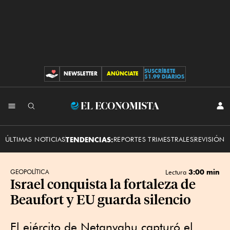
SUSCRÍBETE
NEWSLETTER
ANÚNCIATE
CONTRIBUCIONES
$1.99 DIARIOS
INI
El
SES
Economista
ÚLTIMAS NOTICIAS
TENDENCIAS:
REPORTES TRIMESTRALES
REVISIÓN 
3:00 min
GEOPOLÍTICA
Lectura
Israel conquista la fortaleza de
Beaufort y EU guarda silencio
El ejército de Netanyahu capturó el