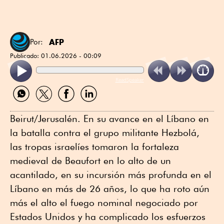
AFP
Por:
Publicado:
01.06.2026 - 00:09
ReadSpeaker
Compartir
Compartir
Compartir
Compartir
por
por
por
por
WhatsApp
Twitter
Facebook
Linkedin
Beirut/Jerusalén. En su avance en el Líbano en
la batalla contra el grupo militante Hezbolá,
las tropas israelíes tomaron la fortaleza
medieval de Beaufort en lo alto de un
acantilado, en su incursión más profunda en el
Líbano en más de 26 años, lo que ha roto aún
más el alto el fuego nominal negociado por
Estados Unidos y ha complicado los esfuerzos