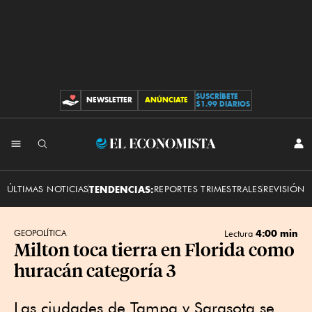
SUSCRÍBETE
NEWSLETTER
ANÚNCIATE
CONTRIBUCIONES
$1.99 DIARIOS
INI
El
SES
Economista
ÚLTIMAS NOTICIAS
TENDENCIAS:
REPORTES TRIMESTRALES
REVISIÓN 
4:00 min
GEOPOLÍTICA
Lectura
Milton toca tierra en Florida como
huracán categoría 3
Las ciudades de Tampa y Sarasota se