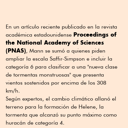
En un artículo reciente publicado en la revista
Proceedings of
académica estadounidense
the National Academy of Sciences
(PNAS)
, Mann se sumó a quienes piden
ampliar la escala Saffir-Simpson e incluir la
categoría 6 para clasificar a una "nueva clase
de tormentas monstruosas" que presenta
vientos sostenidos por encima de los 308
km/h.
Según expertos, el cambio climático allanó el
terreno para la formación de Helene, la
tormenta que alcanzó su punto máximo como
huracán de categoría 4.