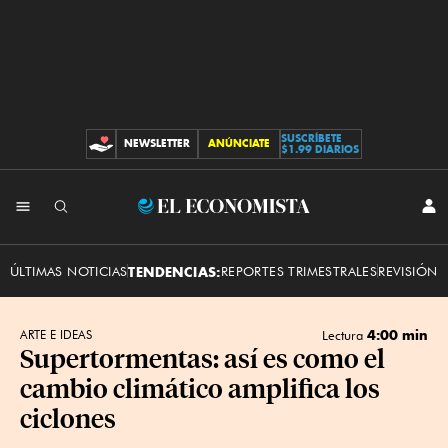
SUSCRÍBETE
NEWSLETTER
ANÚNCIATE
CONTRIBUCIONES
$1.99 DIARIOS
INI
El
SES
Economista
ÚLTIMAS NOTICIAS
TENDENCIAS:
REPORTES TRIMESTRALES
REVISIÓN 
4:00 min
ARTE E IDEAS
Lectura
Supertormentas: así es como el
cambio climático amplifica los
ciclones