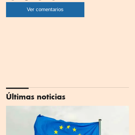
por
por
por
por
WhatsApp
Twitter
Facebook
Linkedin
Ver comentarios
Últimas noticias