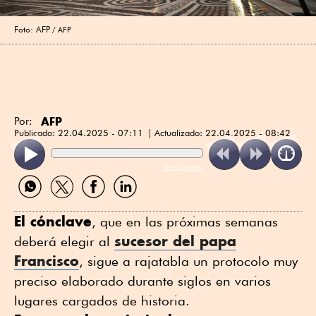
Foto: AFP
AFP
AFP
Por:
Publicado:
22.04.2025 - 07:11
Actualizado:
22.04.2025 - 08:42
ReadSpeaker
Compartir
Compartir
Compartir
Compartir
por
por
por
por
WhatsApp
Twitter
Facebook
Linkedin
El cónclave
, que en las próximas semanas
sucesor del papa
deberá elegir al
Francisco
, sigue a rajatabla un protocolo muy
preciso elaborado durante siglos en varios
lugares cargados de historia.