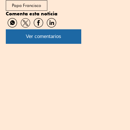
Papa Francisco
Comenta esta noticia
Compartir
Compartir
Compartir
Compartir
por
por
por
por
WhatsApp
Twitter
Facebook
Linkedin
Ver comentarios