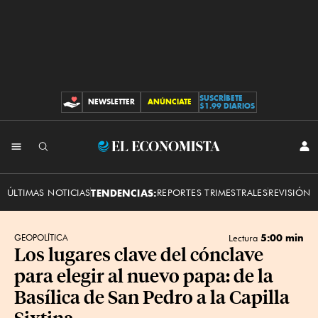
SUSCRÍBETE
NEWSLETTER
ANÚNCIATE
CONTRIBUCIONES
$1.99 DIARIOS
INI
El
SES
Economista
ÚLTIMAS NOTICIAS
TENDENCIAS:
REPORTES TRIMESTRALES
REVISIÓN 
5:00 min
GEOPOLÍTICA
Lectura
Los lugares clave del cónclave
para elegir al nuevo papa: de la
Basílica de San Pedro a la Capilla
Sixtina