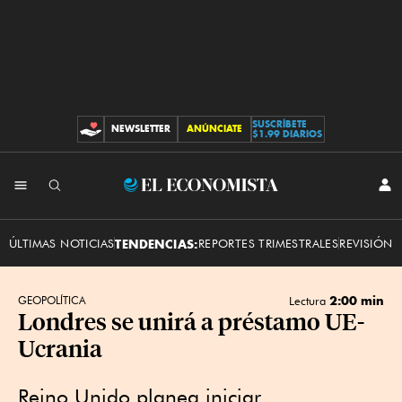
SUSCRÍBETE
NEWSLETTER
ANÚNCIATE
CONTRIBUCIONES
$1.99 DIARIOS
INI
El
SES
Economista
ÚLTIMAS NOTICIAS
TENDENCIAS:
REPORTES TRIMESTRALES
REVISIÓN 
2:00 min
GEOPOLÍTICA
Lectura
Londres se unirá a préstamo UE-
Ucrania
Reino Unido planea iniciar