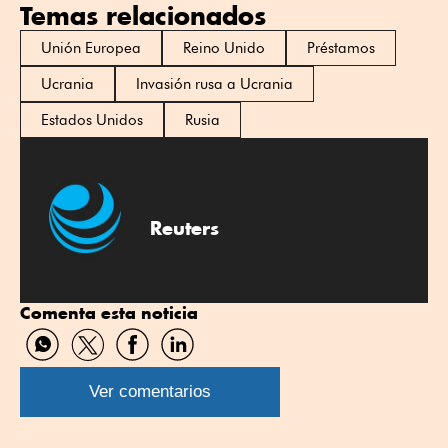
Temas relacionados
Unión Europea
Reino Unido
Préstamos
Ucrania
Invasión rusa a Ucrania
Estados Unidos
Rusia
Reuters
Comenta esta noticia
Compartir
Compartir
Compartir
Compartir
por
por
por
por
WhatsApp
Twitter
Facebook
Linkedin
Ver comentarios