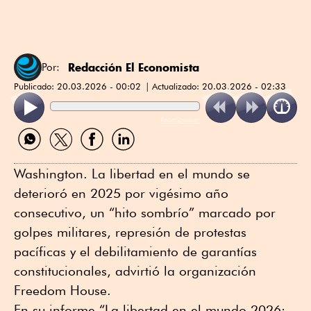
Redacción El Economista
Por:
Publicado:
20.03.2026 - 00:02
Actualizado:
20.03.2026 - 02:33
ReadSpeaker
Compartir
Compartir
Compartir
Compartir
por
por
por
por
WhatsApp
Twitter
Facebook
Linkedin
Washington. La libertad en el mundo se
deterioró en 2025 por vigésimo año
consecutivo, un “hito sombrío” marcado por
golpes militares, represión de protestas
pacíficas y el debilitamiento de garantías
constitucionales, advirtió la organización
Freedom House.
En su informe “La libertad en el mundo 2026: