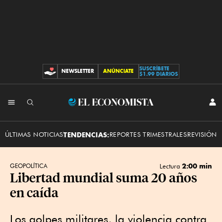
SUSCRÍBETE
NEWSLETTER
ANÚNCIATE
CONTRIBUCIONES
$1.99 DIARIOS
INI
El
SES
Economista
ÚLTIMAS NOTICIAS
TENDENCIAS:
REPORTES TRIMESTRALES
REVISIÓN 
2:00 min
GEOPOLÍTICA
Lectura
Libertad mundial suma 20 años
en caída
Los golpes militares, la violencia contra