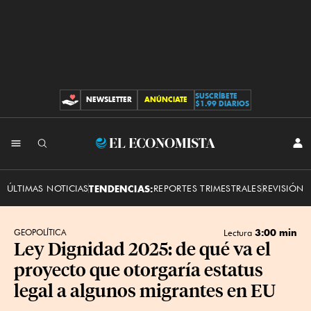
SUSCRÍBETE
NEWSLETTER
ANÚNCIATE
CONTRIBUCIONES
$1.99 DIARIOS
INI
El
SES
Economista
ÚLTIMAS NOTICIAS
TENDENCIAS:
REPORTES TRIMESTRALES
REVISIÓN 
3:00 min
GEOPOLÍTICA
Lectura
Ley Dignidad 2025: de qué va el
proyecto que otorgaría estatus
legal a algunos migrantes en EU