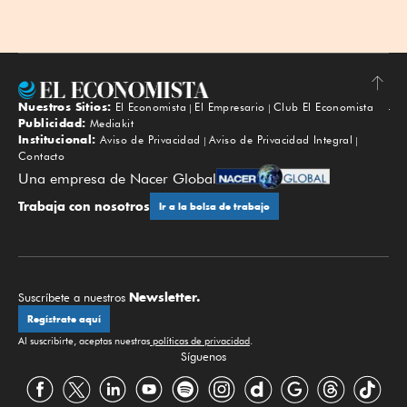
Nuestros Sitios:
El Economista
El Empresario
Club El Economista
Subir
Publicidad:
Mediakit
Institucional:
Aviso de Privacidad
Aviso de Privacidad Integral
Contacto
Una empresa de Nacer Global
Trabaja con nosotros
Ir a la bolsa de trabajo
Newsletter.
Suscríbete a nuestros
Regístrate aquí
Al suscribirte, aceptas nuestras
políticas de privacidad
.
Síguenos