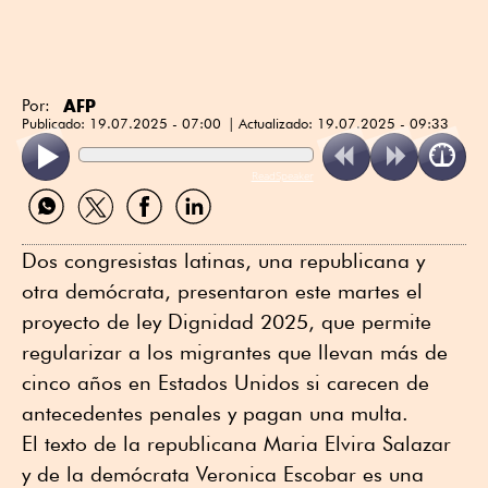
AFP
Por:
Publicado:
19.07.2025 - 07:00
Actualizado:
19.07.2025 - 09:33
ReadSpeaker
Compartir
Compartir
Compartir
Compartir
por
por
por
por
WhatsApp
Twitter
Facebook
Linkedin
Dos congresistas latinas, una republicana y
otra demócrata, presentaron este martes el
proyecto de ley Dignidad 2025, que permite
regularizar a los migrantes que llevan más de
cinco años en Estados Unidos si carecen de
antecedentes penales y pagan una multa.
El texto de la republicana Maria Elvira Salazar
y de la demócrata Veronica Escobar es una