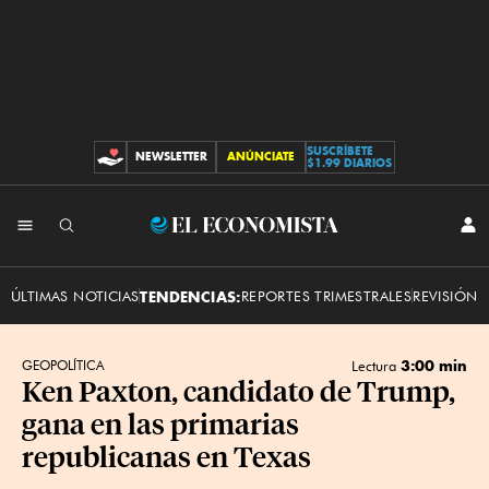
SUSCRÍBETE
NEWSLETTER
ANÚNCIATE
CONTRIBUCIONES
$1.99 DIARIOS
INI
El
SES
Economista
ÚLTIMAS NOTICIAS
TENDENCIAS:
REPORTES TRIMESTRALES
REVISIÓN 
3:00 min
GEOPOLÍTICA
Lectura
Ken Paxton, candidato de Trump,
gana en las primarias
republicanas en Texas