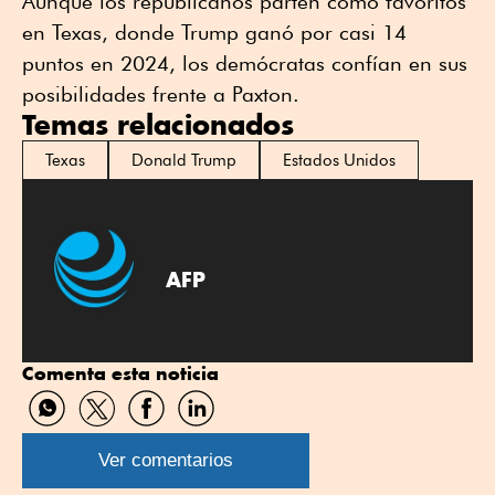
Aunque los republicanos parten como favoritos
en Texas, donde Trump ganó por casi 14
puntos en 2024, los demócratas confían en sus
posibilidades frente a Paxton.
Temas relacionados
Texas
Donald Trump
Estados Unidos
AFP
Comenta esta noticia
Compartir
Compartir
Compartir
Compartir
por
por
por
por
WhatsApp
Twitter
Facebook
Linkedin
Ver comentarios