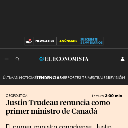
SUSCRÍBETE
NEWSLETTER
ANÚNCIATE
CONTRIBUCIONES
$1.99 DIARIOS
INI
El
SES
Economista
ÚLTIMAS NOTICIAS
TENDENCIAS:
REPORTES TRIMESTRALES
REVISIÓN 
3:00 min
GEOPOLÍTICA
Lectura
Justin Trudeau renuncia como
primer ministro de Canadá
El primer ministro canadiense, Justin