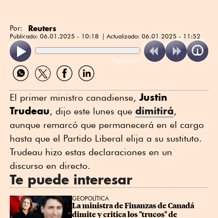
Reuters
Por:
Publicado:
06.01.2025 - 10:18
Actualizado:
06.01.2025 - 11:52
ReadSpeaker
Compartir
Compartir
Compartir
Compartir
por
por
por
por
WhatsApp
Twitter
Facebook
Linkedin
Justin
El primer ministro canadiense,
Trudeau
dimitirá
, dijo este lunes que
,
aunque remarcó que permanecerá en el cargo
hasta que el Partido Liberal elija a su sustituto.
Trudeau hizo estas declaraciones en un
discurso en directo.
Te puede interesar
GEOPOLÍTICA
La ministra de Finanzas de Canadá 
dimite y critica los "trucos" de 