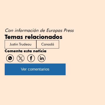
Con información de Europas Press
Temas relacionados
Justin Trudeau
Canadá
Comenta esta noticia
Compartir
Compartir
Compartir
Compartir
por
por
por
por
WhatsApp
Twitter
Facebook
Linkedin
Ver comentarios