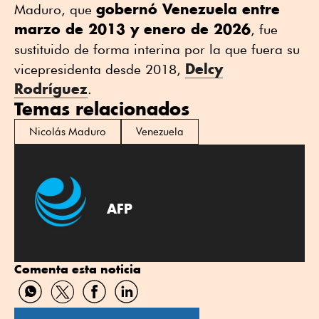
gobernó Venezuela entre
Maduro, que
marzo de 2013 y enero de 2026
, fue
sustituido de forma interina por la que fuera su
Delcy
vicepresidenta desde 2018,
Rodríguez
.
Temas relacionados
Nicolás Maduro
Venezuela
AFP
Comenta esta noticia
Compartir
Compartir
Compartir
Compartir
por
por
por
por