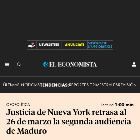
SUSCRÍBETE
NEWSLETTER
ANÚNCIATE
CONTRIBUCIONES
$1.99 DIARIOS
INI
El
SES
Economista
ÚLTIMAS NOTICIAS
TENDENCIAS:
REPORTES TRIMESTRALES
REVISIÓN 
1:00 min
GEOPOLÍTICA
Lectura
Justicia de Nueva York retrasa al
26 de marzo la segunda audiencia
de Maduro