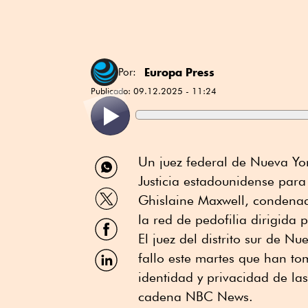
Europa Press
Por:
Publicado:
09.12.2025 - 11:24
Compartir
Un juez federal de Nueva Yo
por
Justicia estadounidense para
WhatsApp
Compartir
Ghislaine Maxwell, condenad
por
Twitter
la red de pedofilia dirigida 
Compartir
por
El juez del distrito sur de 
Facebook
Compartir
fallo este martes que han t
por
identidad y privacidad de la
Linkedin
cadena NBC News.