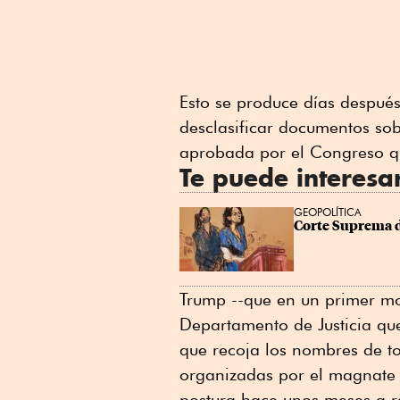
Esto se produce días después
desclasificar documentos sob
aprobada por el Congreso qu
Te puede interesa
GEOPOLÍTICA
Corte Suprema d
Trump --que en un primer mo
Departamento de Justicia que 
que recoja los nombres de to
organizadas por el magnate 
postura hace unos meses a ra