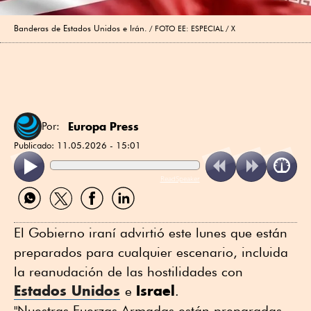
Banderas de Estados Unidos e Irán.
FOTO EE: ESPECIAL / X
Europa Press
Por:
Publicado:
11.05.2026 - 15:01
ReadSpeaker
Compartir
Compartir
Compartir
Compartir
por
por
por
por
WhatsApp
Twitter
Facebook
Linkedin
El Gobierno iraní advirtió este lunes que están
preparados para cualquier escenario, incluida
la reanudación de las hostilidades con
Estados Unidos
Israel
e
.
"Nuestras Fuerzas Armadas están preparadas