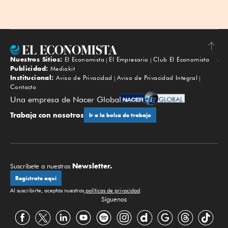
Nuestros Sitios:
El Economista
El Empresario
Club El Economista
Subir
Publicidad:
Mediakit
Institucional:
Aviso de Privacidad
Aviso de Privacidad Integral
Contacto
Una empresa de Nacer Global
Trabaja con nosotros
Ir a la bolsa de trabajo
Newsletter.
Suscríbete a nuestros
Regístrate aquí
Al suscribirte, aceptas nuestras
políticas de privacidad
.
Síguenos