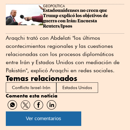
GEOPOLÍTICA
Estadounidenses no creen que 
Trump explicó los objetivos de 
guerra con Irán: Encuesta 
Reuters/Ipsos
Araqchi trató con Abdelati "los últimos
acontecimientos regionales y las cuestiones
relacionadas con los procesos diplomáticos
entre Irán y Estados Unidos con mediación de
Pakistán", explicó Araqchi en redes sociales.
Temas relacionados
Conflicto Israel-Irán
Estados Unidos
Comenta esta noticia
Compartir
Compartir
Compartir
Compartir
por
por
por
por
WhatsApp
Twitter
Facebook
Linkedin
Ver comentarios