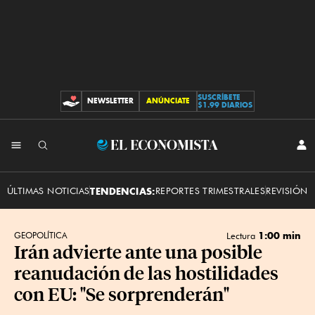
SUSCRÍBETE
NEWSLETTER
ANÚNCIATE
CONTRIBUCIONES
$1.99 DIARIOS
INI
El
SES
Economista
ÚLTIMAS NOTICIAS
TENDENCIAS:
REPORTES TRIMESTRALES
REVISIÓN 
1:00 min
GEOPOLÍTICA
Lectura
Irán advierte ante una posible
reanudación de las hostilidades
con EU: "Se sorprenderán"