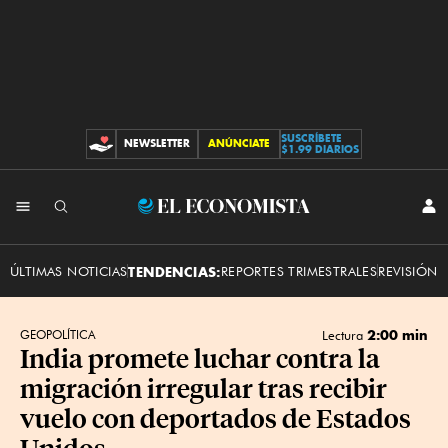
SUSCRÍBETE
NEWSLETTER
ANÚNCIATE
CONTRIBUCIONES
$1.99 DIARIOS
INI
El
SES
Economista
ÚLTIMAS NOTICIAS
TENDENCIAS:
REPORTES TRIMESTRALES
REVISIÓN 
2:00 min
GEOPOLÍTICA
Lectura
India promete luchar contra la
migración irregular tras recibir
vuelo con deportados de Estados
Unidos