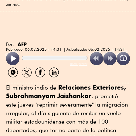
ARCHIVO
AFP
Por:
Publicado:
06.02.2025 - 14:31
Actualizado:
06.02.2025 - 14:31
ReadSpeaker
Compartir
Compartir
Compartir
Compartir
por
por
por
por
WhatsApp
Twitter
Facebook
Linkedin
Relaciones Exteriores,
El ministro indio de
Subrahmanyam Jaishankar
, prometió
este jueves "reprimir severamente" la migración
irregular, al día siguiente de recibir un vuelo
militar estadounidense con más de 100
deportados, que forma parte de la política